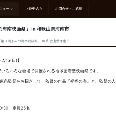
ジュール
上映申込み
お問合せ・ご感想
回きみの海南映画祭」 in 和歌山県海南市
5(日) 「第３回きみの海南映画祭」 in 和歌山県海南市
/15(日)】
でいろいろな会場で開催される地域密着型映画祭です。
在住の東条監督をお招きして、監督の作品『祝福の海』と、監督の
0:30 定員25名