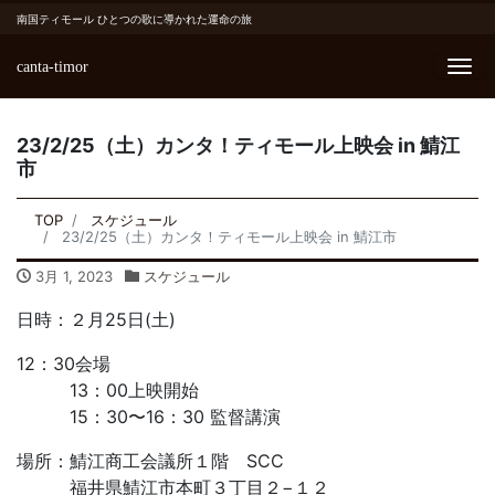
南国ティモール ひとつの歌に導かれた運命の旅
canta-timor
Me
23/2/25（土）カンタ！ティモール上映会 in 鯖江
市
TOP
スケジュール
23/2/25（土）カンタ！ティモール上映会 in 鯖江市
3月 1, 2023
スケジュール
日時：２月25日(土)
12：30会場
13：00上映開始
15：30〜16：30 監督講演
場所：鯖江商工会議所１階 SCC
福井県鯖江市本町３丁目２−１２