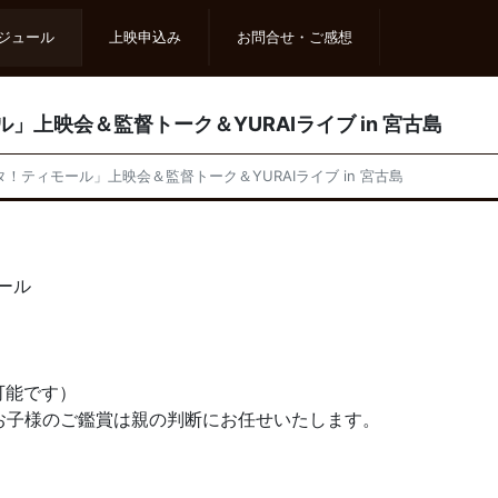
ジュール
上映申込み
お問合せ・ご感想
ル」上映会＆監督トーク＆YURAIライブ in 宮古島
ンタ！ティモール」上映会＆監督トーク＆YURAIライブ in 宮古島
ール
可能です）
お子様のご鑑賞は親の判断にお任せいたします。