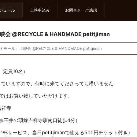
ジュール
上映申込み
お問合せ・ご感想
RECYCLE & HANDMADE petitjiman
ール」上映会 @RECYCLE & HANDMADE petitjiman
 定員10名）
すので、何時に来てくださっても構いません
買い物していただけます。
吉祥寺
京王井の頭線吉祥寺駅南口徒歩4分）
杯サービス、当日petitjimanで使える500円チケット付き）