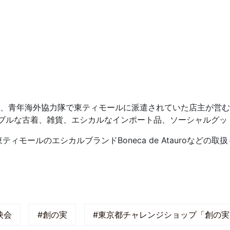
】
jimanは、以前、青年海外協力隊で東ティモールに派遣されていた店
ナブルな古着、雑貨、エシカルなインポート品、ソーシャルグッ
ィモールのエシカルブランドBoneca de Atauroなどの
。
映会
#創の実
#東京都チャレンジショップ「創の