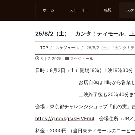
ホーム
ストーリー
感想
スケ
25/8/2（土）「カンタ！ティモール」上映会 @
TOP
スケジュール
25/8/2（土）「カンタ！ティモ
8月 7, 2025
スケジュール
日時：8月2日（土）開場18時( 上映18時30分
お店自体は11時から営業していま
上映終了後も20時40分まではお
会場：東京都チャレンジショップ「創の実」
https://g.co/kgs/kEjVEm4
会場住所（JR／
料金：2000円 （当日東ティモールのコーヒー1