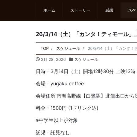
ホーム
ストーリー
感想
スケ
26/3/14（土）「カンタ！ティモール」上
TOP
スケジュール
26/3/14（土）「カンタ！
2月 28, 2026
スケジュール
日時：3月14日（土）開場12時30分 上映13時
会場：yugaku coffee
会場住所:南海高野線【白鷺駅】北側出口から
料金：1500円 (1ドリンク込)
※中学生以上が対象
託児：託児なし