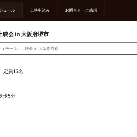
ジュール
上映申込み
お問合せ・ご感想
映会 in 大阪府堺市
ティモール」上映会 in 大阪府堺市
 定員15名
徒歩5分