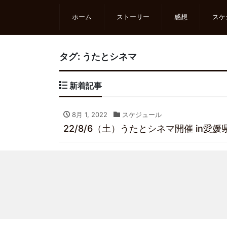
ホーム
ストーリー
感想
スケ
タグ:
うたとシネマ
新着記事
8月 1, 2022
スケジュール
22/8/6（土）うたとシネマ開催 in愛