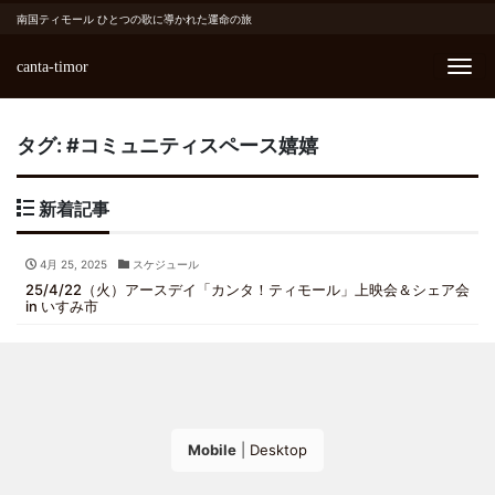
南国ティモール ひとつの歌に導かれた運命の旅
canta-timor
Me
タグ:
#コミュニティスペース嬉嬉
新着記事
4月 25, 2025
スケジュール
25/4/22（火）アースデイ「カンタ！ティモール」上映会＆シェア会
in いすみ市
Mobile
|
Desktop