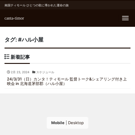
南国ティモール ひとつの歌に導かれた運命の旅
canta-timor
Me
タグ:
#ハル小屋
新着記事
2月 23, 2024
スケジュール
24/3/31（日）カンタ！ティモール 監督トーク&シェアリング付き上
映会 in 北海道茅部郡（ハル小屋）
Mobile
|
Desktop