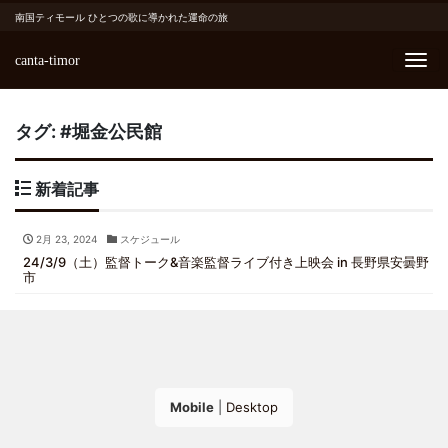
南国ティモール ひとつの歌に導かれた運命の旅
canta-timor
Me
タグ:
#堀金公民館
新着記事
2月 23, 2024
スケジュール
24/3/9（土）監督トーク&音楽監督ライブ付き上映会 in 長野県安曇野
市
Mobile
|
Desktop