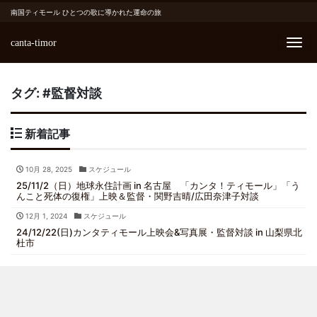
南国ティモール ひとつの歌に導かれた運命の旅
canta-timor
Me
タグ:
#監督対談
新着記事
10月 28, 2025
スケジュール
25/11/2（日）地球永住計画 in 名古屋 「カンタ！ティモール」「う
んこと死体の復権」上映＆監督・関野吉晴/広田奈津子対談
12月 1, 2024
スケジュール
24/12/22(日)カンタティモール上映会&写真展・監督対談 in 山梨県北
杜市