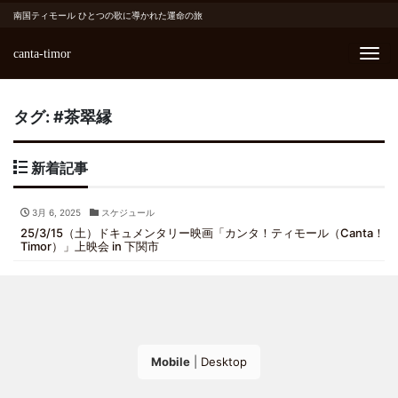
南国ティモール ひとつの歌に導かれた運命の旅
canta-timor
Me
タグ:
#茶翠縁
新着記事
3月 6, 2025
スケジュール
25/3/15（土）ドキュメンタリー映画「カンタ！ティモール（Canta！
Timor）」上映会 in 下関市
Mobile
|
Desktop