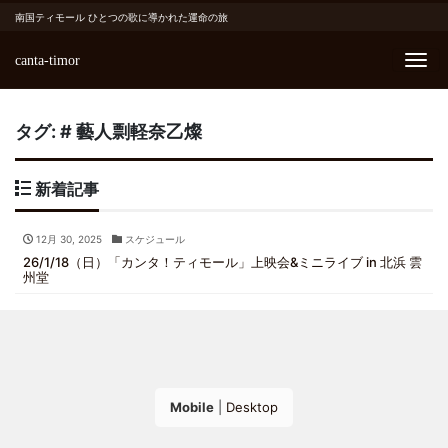
南国ティモール ひとつの歌に導かれた運命の旅
canta-timor
Me
タグ:
# 藝人剽軽奈乙燦
新着記事
12月 30, 2025
スケジュール
26/1/18（日）「カンタ！ティモール」上映会&ミニライブ in 北浜 雲
州堂
Mobile
|
Desktop