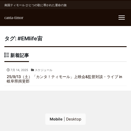
南国ティモール ひとつの歌に導かれた運命の旅
canta-timor
Me
タグ:
#EMlife宙
新着記事
7月 14, 2025
スケジュール
25/9/13（土）「カンタ！ティモール」上映会&監督対談・ライブ in
岐阜県揖斐郡
Mobile
|
Desktop