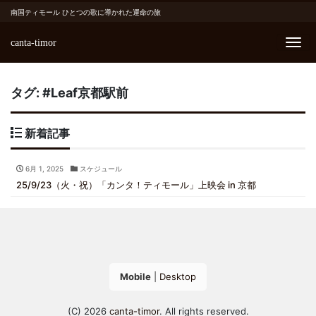
南国ティモール ひとつの歌に導かれた運命の旅
canta-timor
Me
タグ:
#Leaf京都駅前
新着記事
6月 1, 2025
スケジュール
25/9/23（火・祝）「カンタ！ティモール」上映会 in 京都
Mobile
|
Desktop
(C) 2026
canta-timor
. All rights reserved.