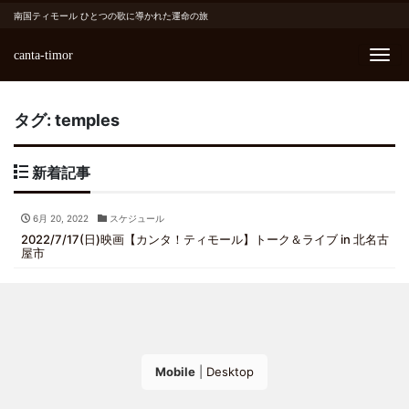
南国ティモール ひとつの歌に導かれた運命の旅
canta-timor
Me
タグ:
temples
新着記事
6月 20, 2022
スケジュール
2022/7/17(日)映画【カンタ！ティモール】トーク＆ライブ in 北名古
屋市
Mobile
|
Desktop