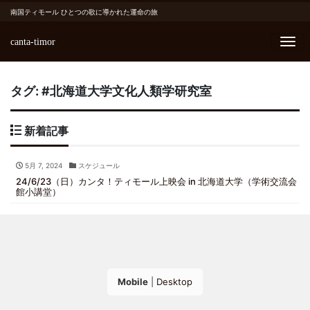
南国ティモール ひとつの歌に導かれた運命の旅
canta-timor
Me
タグ:
#北海道大学文化人類学研究室
新着記事
5月 7, 2024
スケジュール
24/6/23（日）カンタ！ティモール上映会 in 北海道大学（学術交流会
館小講堂）
Mobile
|
Desktop